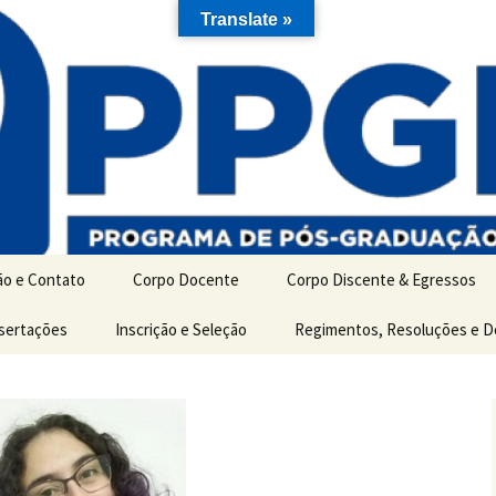
Translate »
ão e Contato
Corpo Docente
Corpo Discente & Egressos
ão
ssertações
Inscrição e Seleção
Discentes de Mestrado
Regimentos, Resoluções e 
es
Discentes de Doutorado
Egressos