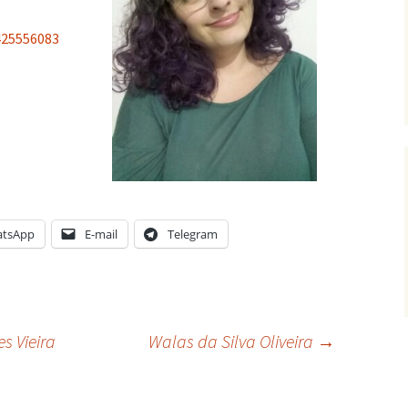
425556083
tsApp
E-mail
Telegram
s Vieira
Walas da Silva Oliveira
→