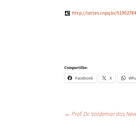
http://lattes.cnpq.br/5190278
Compartilhe:
Facebook
X
Wha
Navegação
←
Prof. Dr. Valdemar das Neve