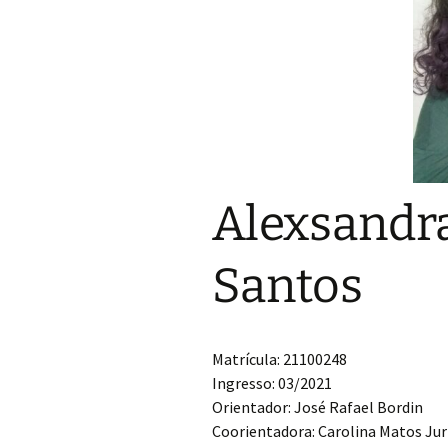
Grupo de Física de
Plasmas e Feixes
Física da Matéria Mole
Grupo Teórico-
Computacional de
Matéria Condensada
Laboratório de
Alexsandra
Supercondutividade e
Magnetismo
Santos
Matrícula: 21100248
Ingresso: 03/2021
Orientador: José Rafael Bordin
Coorientadora: Carolina Matos Ju