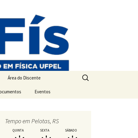
Pesquisar
Área do Discente
por:
Documentos
Matrícula, Orientação e
Eventos
Proficiência
Mostra PPGFís
Inscrição – Mostra
Disciplinas
Programação – Mostr
Tempo em Pelotas, RS
Encaminhamento de
Qualificações,
QUINTA
SEXTA
SÁBADO
Dissertações e Teses