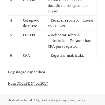
decisão no colegiado do
curso;
4
Colegiado
– Receber recurso; – Enviar
de curso
ao COCEPE.
5
COCEPE
– Deliberar sobre a
solicitação; – Encaminhar a
CRA para registro.
6
CRA
– Registrar matrícula.
Legislação específica
Nota COCEPE N° 03/2017
Categorias
Tags
Graduação
CRA
,
graduação
,
pré-requisitos
,
quebra