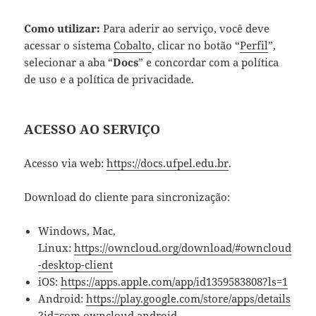
Como utilizar:
Para aderir ao serviço, você deve
acessar o sistema
Cobalto
, clicar no botão “
Perfil
”,
selecionar a aba “
Docs
” e concordar com a política
de uso e a política de privacidade.
ACESSO AO SERVIÇO
Acesso via web:
https://docs.ufpel.edu.br
.
Download do cliente para sincronização:
Windows, Mac,
Linux:
https://owncloud.org/download/#owncloud
-desktop-client
iOS:
https://apps.apple.com/app/id1359583808?ls=1
Android:
https://play.google.com/store/apps/details
?id=com.owncloud.android