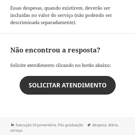
Essas despesas, quando existirem, deverão ser
incluídas no valor do serviço (não podendo ser
descriminada separadamente).
Não encontrou a resposta?
Solicite atendimento clicando no botão abaixo:
SOLICITAR ATENDIMENTO
Categorias
Tags
Execução Orçamentária
,
Pós-graduação
despesa
,
diária
,
serviço