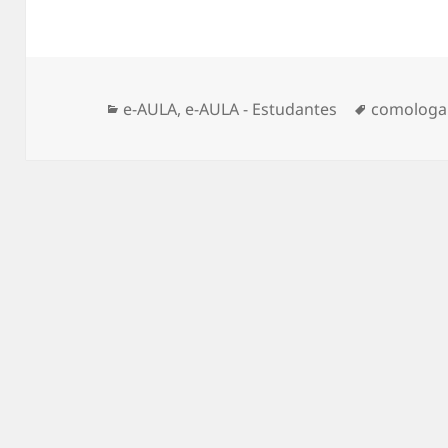
Categorias
Tags
e-AULA
,
e-AULA - Estudantes
comologa