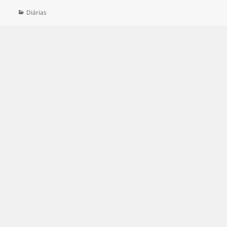
Categorias
Diárias