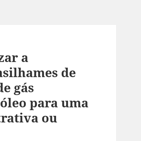
zar a
asilhames de
de gás
róleo para uma
rativa ou