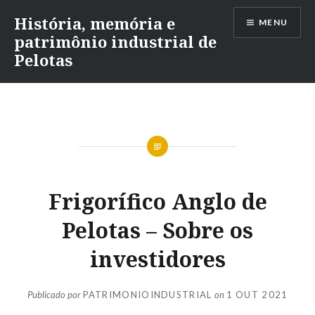
Ir
História, memória e
MENU
para
patrimônio industrial de
conteúdo
Pelotas
Frigorífico Anglo de
Pelotas – Sobre os
investidores
Publicado por
PATRIMONIOINDUSTRIAL
on
1 OUT 2021