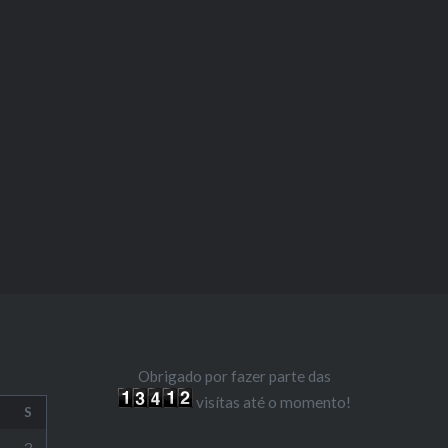
Obrigado por fazer parte das
visítas até o momento!
S
3