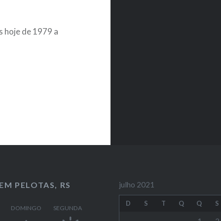
s hoje de 1979 a
EM PELOTAS, RS
julho 2021
D
S
T
Q
Q
S
DOMINGO
SEGUNDA
1
2