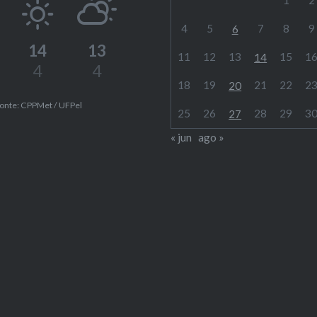
4
5
7
8
9
6
14
13
11
12
13
15
1
14
4
4
18
19
21
22
2
20
onte: CPPMet / UFPel
25
26
28
29
3
27
« jun
ago »