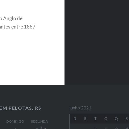
co Anglo de
antes entre 1887-
EM PELOTAS, RS
junho 2021
D
S
T
Q
Q
S
DOMINGO
SEGUNDA
1
2
3
4