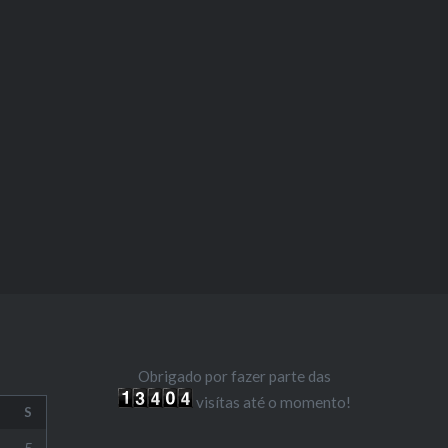
Obrigado por fazer parte das
visítas até o momento!
S
5