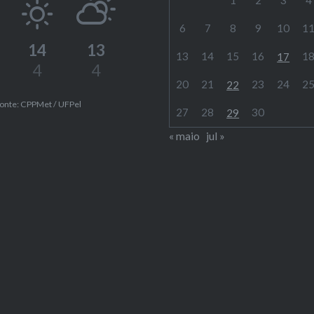
6
7
8
9
10
1
14
13
13
14
15
16
1
17
4
4
20
21
23
24
2
22
onte: CPPMet / UFPel
27
28
30
29
« maio
jul »