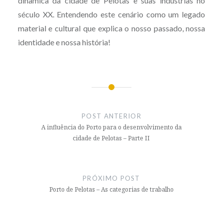
dinâmica da cidade de Pelotas e suas indústrias no
século XX. Entendendo este cenário como um legado
material e cultural que explica o nosso passado, nossa
identidade e nossa história!
Navegação
de
POST ANTERIOR
Post
A influência do Porto para o desenvolvimento da
cidade de Pelotas – Parte II
PRÓXIMO POST
Porto de Pelotas – As categorias de trabalho