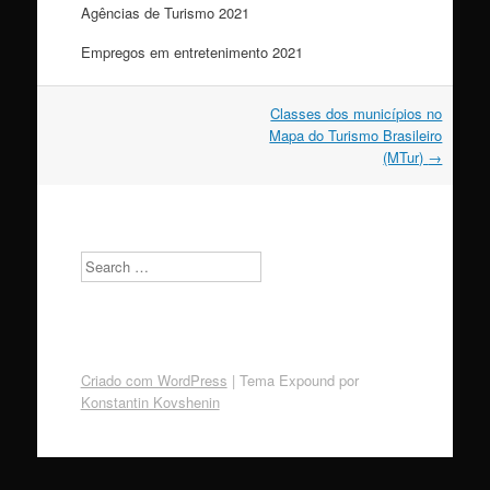
Agências de Turismo 2021
Empregos em entretenimento 2021
Navegação
Classes dos municípios no
do
Mapa do Turismo Brasileiro
post
(MTur)
→
Search
Criado com WordPress
|
Tema Expound por
Konstantin Kovshenin