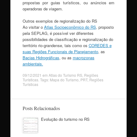
propostas por guias turísticos, ou anúncios em
operadoras de viagem.
Outros exemplos de regionalização do RS
Ao visitar o
Atlas Socioeconômico do RS
, proposto
pela SEPLAG, é possível ver diferentes
possibilidades de classificação e regionalização do
território rio-grandense, tais como os
COREDES e
suas Regiões Funcionais de Planejamento
, as
Bacias Hidrográficas
, ou as
macrozonas
ambientais.
09/12/2021
em
Atlas do Turismo RS
,
Regiões
Turísticas
. Tags:
Mapa do Turismo
,
PRT
,
Regiões
Turísticas
Posts Relacionados
Evolução do turismo no RS