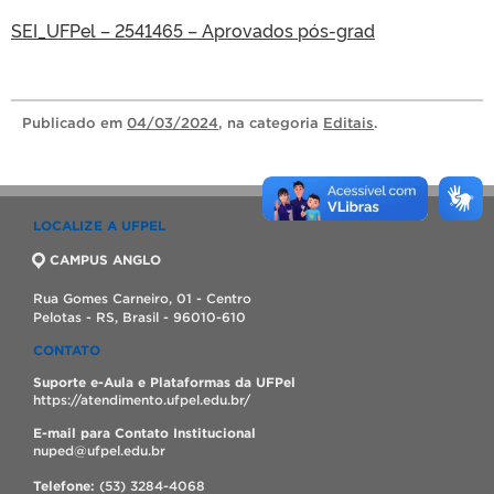
SEI_UFPel – 2541465 – Aprovados pós-grad
Publicado
em
04/03/2024
, na categoria
Editais
.
LOCALIZE A UFPEL
CAMPUS ANGLO
Rua Gomes Carneiro, 01 - Centro
Pelotas - RS, Brasil - 96010-610
CONTATO
Suporte e-Aula e Plataformas da UFPel
https://atendimento.ufpel.edu.br/
E-mail para Contato Institucional
nuped@ufpel.edu.br
Telefone:
(53) 3284-4068