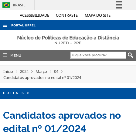
BRASIL
Simplifique!
ACESSIBILIDADE
CONTRASTE
MAPA DO SITE
Comunica BR
PORTAL UFPEL
Participe
ACESSO À INFORMAÇÃO
Núcleo de Políticas de Educação a Distância
Acesso à informação
NUPED – PRE
AUDITORIA
Legislação
MENU
COBALTO
Canais
CONCURSOS
Início
2024
Março
04
Candidatos aprovados no edital nº 01/2024
EDITAIS
INTERNACIONAL
EDITAIS
>
OUVIDORIA
PORTARIAS
Candidatos aprovados no
TELEFONES
edital nº 01/2024