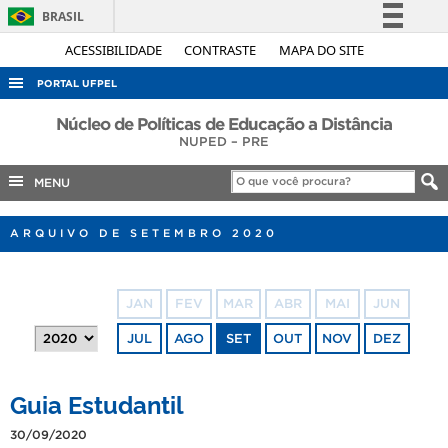
BRASIL
Simplifique!
ACESSIBILIDADE
CONTRASTE
MAPA DO SITE
Comunica BR
PORTAL UFPEL
Participe
ACESSO À INFORMAÇÃO
Núcleo de Políticas de Educação a Distância
Acesso à informação
NUPED – PRE
AUDITORIA
Legislação
MENU
COBALTO
Canais
CONCURSOS
ARQUIVO DE SETEMBRO 2020
EDITAIS
INTERNACIONAL
JAN
FEV
MAR
ABR
MAI
JUN
OUVIDORIA
JUL
AGO
SET
OUT
NOV
DEZ
PORTARIAS
TELEFONES
Guia Estudantil
30/09/2020