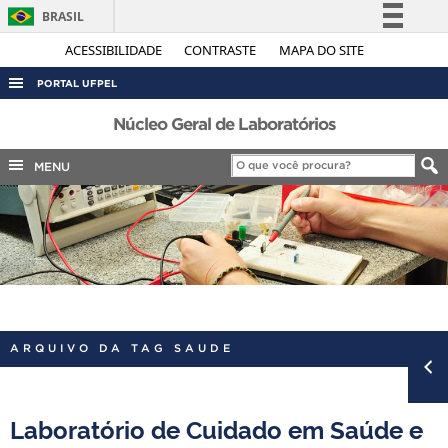
BRASIL
Simplifique!
ACESSIBILIDADE
CONTRASTE
MAPA DO SITE
Comunica BR
PORTAL UFPEL
Participe
ACESSO À INFORMAÇÃO
Núcleo Geral de Laboratórios
Acesso à informação
AUDITORIA
MENU
Legislação
COBALTO
Canais
CONCURSOS
EDITAIS
INTERNACIONAL
OUVIDORIA
ARQUIVO DA TAG SAUDE
PORTARIAS
TELEFONES
Laboratório de Cuidado em Saúde e