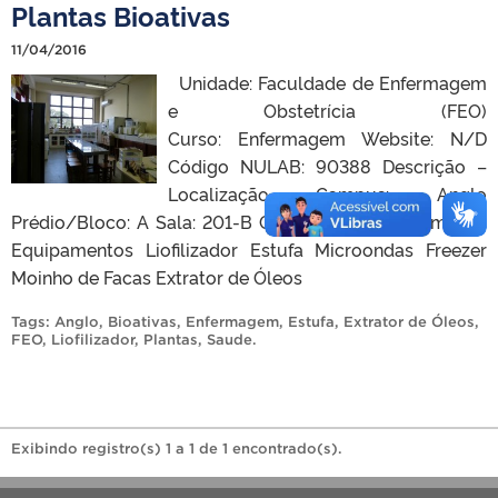
Plantas Bioativas
11/04/2016
Unidade: Faculdade de Enfermagem
e Obstetrícia (FEO)
Curso: Enfermagem Website: N/D
Código NULAB: 90388 Descrição –
Localização Campus: Anglo
Prédio/Bloco: A Sala: 201-B Contato Nome: – E-mail: –
Equipamentos Liofilizador Estufa Microondas Freezer
Moinho de Facas Extrator de Óleos
Tags:
Anglo
,
Bioativas
,
Enfermagem
,
Estufa
,
Extrator de Óleos
,
FEO
,
Liofilizador
,
Plantas
,
Saude
.
Exibindo registro(s) 1 a 1 de 1 encontrado(s).