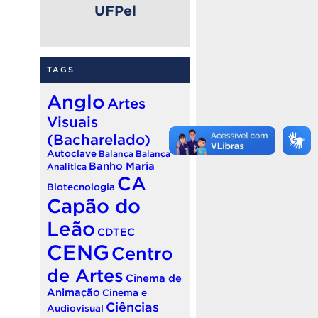
UFPel
TAGS
Anglo
Artes
Visuais
(Bacharelado)
Autoclave
Balança
Balança
Banho Maria
Analitica
CA
Biotecnologia
Capão do
Leão
CDTEC
CENG
Centro
de Artes
Cinema de
Animação
Cinema e
Ciências
Audiovisual