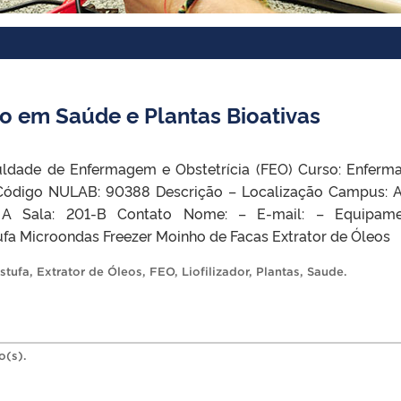
S
o em Saúde e Plantas Bioativas
ldade de Enfermagem e Obstetrícia (FEO) Curso: Enfer
Código NULAB: 90388 Descrição – Localização Campus: 
: A Sala: 201-B Contato Nome: – E-mail: – Equipame
tufa Microondas Freezer Moinho de Facas Extrator de Óleos
stufa
,
Extrator de Óleos
,
FEO
,
Liofilizador
,
Plantas
,
Saude
.
o(s).