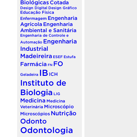
Biológicas
Cotada
Design Digital
Design Gráfico
Educação Física
Engenharia
Enfermagem
Agrícola
Engenharia
Ambiental e Sanitária
Engenharia de Controle e
Engenharia
Automação
Industrial
Madeireira
ESEF
Estufa
FO
Farmácia
FN
IB
ICH
Geladeira
Instituto de
Biologia
LIG
Medicina
Medicina
Microscópio
Veterinária
Nutrição
Microscópios
Odonto
Odontologia