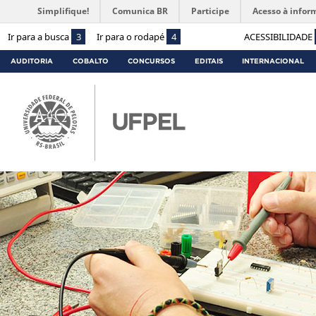
Simplifique!
Comunica BR
Participe
Acesso à infor
Ir para a busca
3
Ir para o rodapé
4
ACESSIBILIDADE
AUDITORIA
COBALTO
CONCURSOS
EDITAIS
INTERNACIONAL