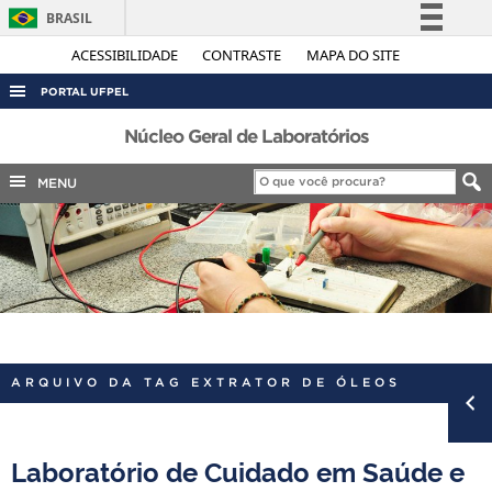
BRASIL
Simplifique!
ACESSIBILIDADE
CONTRASTE
MAPA DO SITE
Comunica BR
PORTAL UFPEL
Participe
ACESSO À INFORMAÇÃO
Núcleo Geral de Laboratórios
Acesso à informação
AUDITORIA
MENU
Legislação
COBALTO
Canais
CONCURSOS
EDITAIS
INTERNACIONAL
OUVIDORIA
ARQUIVO DA TAG EXTRATOR DE ÓLEOS
PORTARIAS
TELEFONES
Laboratório de Cuidado em Saúde e