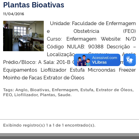
Plantas Bioativas
11/04/2016
Unidade: Faculdade de Enfermagem
e Obstetrícia (FEO)
Curso: Enfermagem Website: N/D
Código NULAB: 90388 Descrição –
Localização Campus: Anglo
Prédio/Bloco: A Sala: 201-B Contato Nome: – E-mail: –
Equipamentos Liofilizador Estufa Microondas Freezer
Moinho de Facas Extrator de Óleos
Tags:
Anglo
,
Bioativas
,
Enfermagem
,
Estufa
,
Extrator de Óleos
,
FEO
,
Liofilizador
,
Plantas
,
Saude
.
Exibindo registro(s) 1 a 1 de 1 encontrado(s).