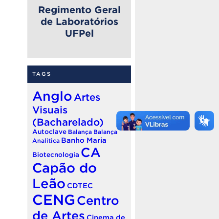
Regimento Geral
de Laboratórios
UFPel
TAGS
Anglo
Artes
Visuais
(Bacharelado)
Autoclave
Balança
Balança
Banho Maria
Analitica
CA
Biotecnologia
Capão do
Leão
CDTEC
CENG
Centro
de Artes
Cinema de