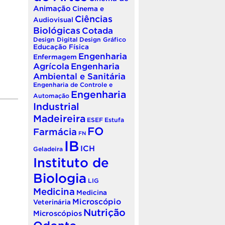
Animação
Cinema e
Ciências
Audiovisual
Biológicas
Cotada
Design Digital
Design Gráfico
Educação Física
Engenharia
Enfermagem
Agrícola
Engenharia
Ambiental e Sanitária
Engenharia de Controle e
Engenharia
Automação
Industrial
Madeireira
ESEF
Estufa
FO
Farmácia
FN
IB
ICH
Geladeira
Instituto de
Biologia
LIG
Medicina
Medicina
Microscópio
Veterinária
Nutrição
Microscópios