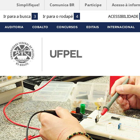
Simplifique!
Comunica BR
Participe
Acesso à infor
Ir para a busca
3
Ir para o rodapé
4
ACESSIBILIDADE
AUDITORIA
COBALTO
CONCURSOS
EDITAIS
INTERNACIONAL