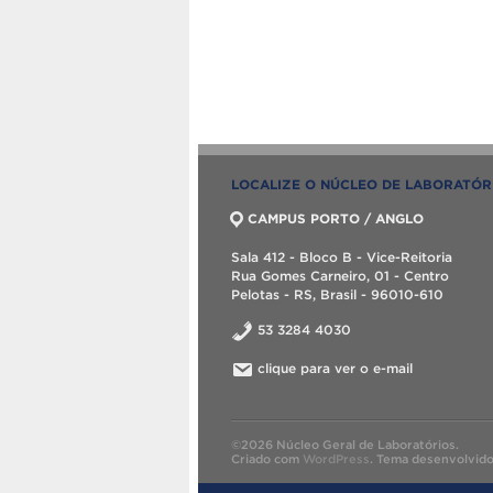
LOCALIZE O NÚCLEO DE LABORATÓR
CAMPUS PORTO / ANGLO
Sala 412 - Bloco B - Vice-Reitoria
Rua Gomes Carneiro, 01 - Centro
Pelotas - RS, Brasil - 96010-610
53 3284 4030
clique para ver o e-mail
©2026 Núcleo Geral de Laboratórios.
Criado com
WordPress
.
Tema desenvolvid