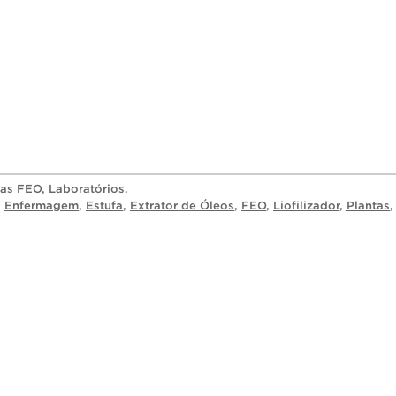
ias
FEO
,
Laboratórios
.
,
Enfermagem
,
Estufa
,
Extrator de Óleos
,
FEO
,
Liofilizador
,
Plantas
,