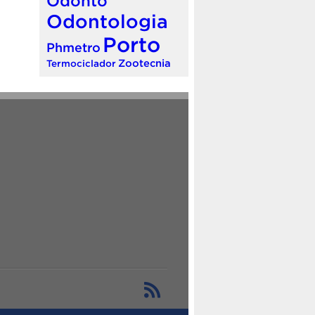
Odonto
Odontologia
Porto
Phmetro
Zootecnia
Termociclador