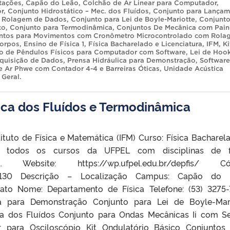
tações
,
Capão do Leão
,
Colchão de Ar Linear para Computador
,
r
,
Conjunto Hidrostático – Mec. dos Fluídos
,
Conjunto para Lançam
m Rolagem de Dados
,
Conjunto para Lei de Boyle-Mariotte
,
Conjunto
co
,
Conjunto para Termodinâmica
,
Conjuntos De Mecânica com Pain
ntos para Movimentos com Cronômetro Microcontrolado com Rola
Corpos
,
Ensino de Física 1
,
Física Bacharelado e Licenciatura
,
IFM
,
Ki
nto de Pêndulos Físicos para Computador com Software
,
Lei de Hoo
quisição de Dados
,
Prensa Hidráulica para Demonstração
,
Software
de Ar Phwe com Contador 4-4 e Barreiras Óticas
,
Unidade Acústica
 Geral
.
ica dos Fluídos e Termodinâmica
tituto de Física e Matemática (IFM) Curso: Física Bacharel
ra, todos os cursos da UFPEL com disciplinas de fí
al. Website: https://wp.ufpel.edu.br/depfis/ Có
130 Descrição – Localização Campus: Capão do 
tato Nome: Departamento de Física Telefone: (53) 3275
a para Demonstração Conjunto para Lei de Boyle-Mar
ca dos Fluídos Conjunto para Ondas Mecânicas Ii com S
r para Osciloscópio Kit Ondulatório Básico Conjuntos