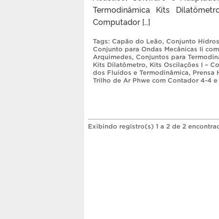
Termodinâmica Kits Dilatômetr
Computador […]
Tags:
Capão do Leão
,
Conjunto Hidros
Conjunto para Ondas Mecânicas Ii com
Arquimedes
,
Conjuntos para Termodi
Kits Dilatômetro
,
Kits Oscilações I – 
dos Fluídos e Termodinâmica
,
Prensa 
Trilho de Ar Phwe com Contador 4-4 e 
Exibindo registro(s) 1 a 2 de 2 encontra