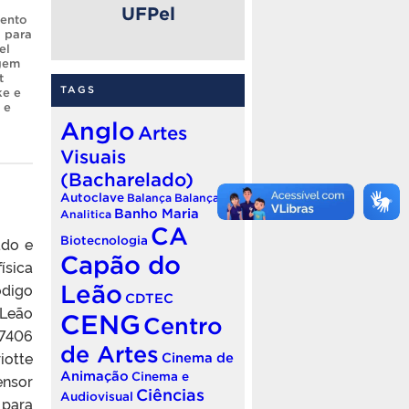
UFPel
ento
 para
el
gem
t
TAGS
ke e
 e
Anglo
Artes
Visuais
(Bacharelado)
Autoclave
Balança
Balança
Banho Maria
Analitica
CA
ado e
Biotecnologia
Capão do
sica
digo
Leão
CDTEC
Leão
CENG
Centro
-7406
de Artes
iotte
Cinema de
Animação
Cinema e
ensor
Ciências
Audiovisual
 para