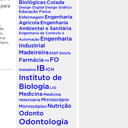
Biológicas
Cotada
 para
Design Digital
Design Gráfico
Educação Física
Engenharia
Enfermagem
Agrícola
Engenharia
,
Ambiental e Sanitária
de
co
,
Engenharia de Controle e
Engenharia
ica
Automação
ópio
,
Industrial
Madeireira
ESEF
Estufa
FO
Farmácia
FN
IB
ICH
Geladeira
Instituto de
Biologia
LIG
Medicina
Medicina
Microscópio
Veterinária
Nutrição
Microscópios
Odonto
Odontologia