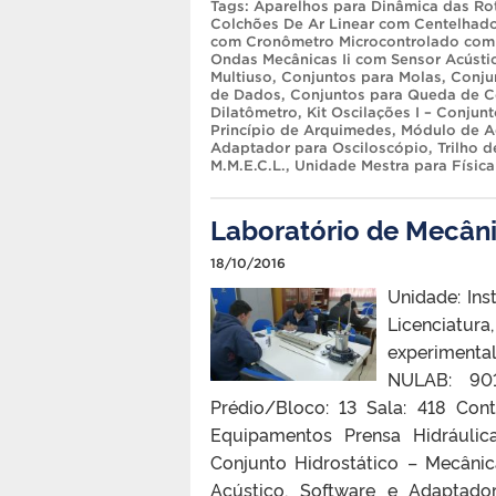
Tags:
Aparelhos para Dinâmica das Ro
Colchões De Ar Linear com Centelhado
com Cronômetro Microcontrolado co
Ondas Mecânicas Ii com Sensor Acústi
Multiuso
,
Conjuntos para Molas
,
Conju
de Dados
,
Conjuntos para Queda de 
Dilatômetro
,
Kit Oscilações I – Conju
Princípio de Arquimedes
,
Módulo de A
Adaptador para Osciloscópio
,
Trilho 
M.M.E.C.L.
,
Unidade Mestra para Física
Laboratório de Mecân
18/10/2016
Unidade: Ins
Licenciatu
experiment
NULAB: 90
Prédio/Bloco: 13 Sala: 418 Con
Equipamentos Prensa Hidráulic
Conjunto Hidrostático – Mecâni
Acústico, Software e Adaptado