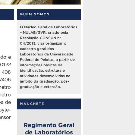
QUEM SOMOS
O Núcleo Geral de Laboratórios
– NULAB/GVR, criado pela
Resolução CONSUN nº
04/2013, visa organizar o
cadastro geral dos
Laboratórios da Universidade
ado e
Federal de Pelotas, a partir de
90122
informações básicas de
: 408
identificação, estrutura e
atividades desenvolvidas no
7406
âmbito da graduação, pós-
metro
graduação e extensão.
etro
os de
MANCHETE
oyle-
ensor
Regimento Geral
de Laboratórios