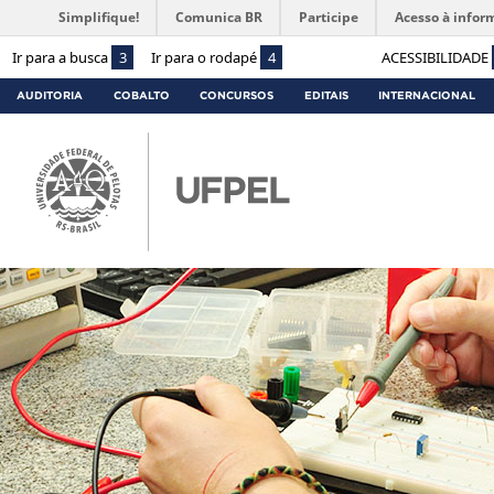
Simplifique!
Comunica BR
Participe
Acesso à infor
Ir para a busca
3
Ir para o rodapé
4
ACESSIBILIDADE
AUDITORIA
COBALTO
CONCURSOS
EDITAIS
INTERNACIONAL