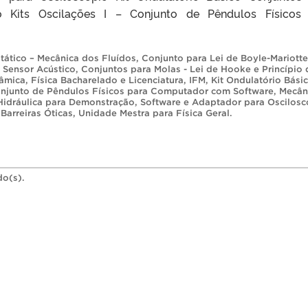
o Kits Oscilações I – Conjunto de Pêndulos Físicos
tático – Mecânica dos Fluídos
,
Conjunto para Lei de Boyle-Mariotte
 Sensor Acústico
,
Conjuntos para Molas - Lei de Hooke e Princípio 
nâmica
,
Física Bacharelado e Licenciatura
,
IFM
,
Kit Ondulatório Bási
Conjunto de Pêndulos Físicos para Computador com Software
,
Mecân
Hidráulica para Demonstração
,
Software e Adaptador para Oscilosc
Barreiras Óticas
,
Unidade Mestra para Física Geral
.
do(s).