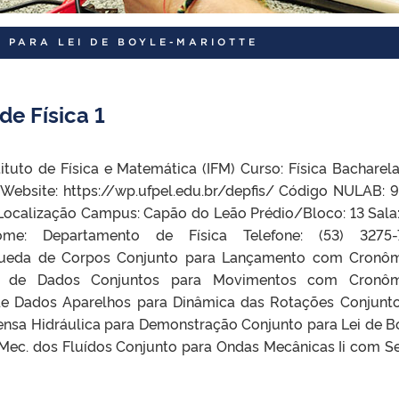
 PARA LEI DE BOYLE-MARIOTTE
de Física 1
tituto de Física e Matemática (IFM) Curso: Física Bacharel
 Website: https://wp.ufpel.edu.br/depfis/ Código NULAB: 
Localização Campus: Capão do Leão Prédio/Bloco: 13 Sala
me: Departamento de Física Telefone: (53) 3275-
Queda de Corpos Conjunto para Lançamento com Cronô
m de Dados Conjuntos para Movimentos com Cronôm
e Dados Aparelhos para Dinâmica das Rotações Conjunt
ensa Hidráulica para Demonstração Conjunto para Lei de B
 Mec. dos Fluídos Conjunto para Ondas Mecânicas Ii com S