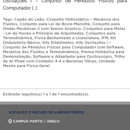
Oscilações I – Conjunto de Pêndulos Físicos para
Computador […]
Tags:
Capão do Leão
,
Conjunto Hidrostático – Mecânica dos
Fluídos
,
Conjunto para Lei de Boyle-Mariotte
,
Conjunto para
Ondas Mecânicas Ii com Sensor Acústico
,
Conjuntos para Molas
- Lei de Hooke e Princípio de Arquimedes
,
Conjuntos para
Termodinâmica
,
Física Bacharelado e Licenciatura
,
IFM
,
Kit
Ondulatório Básico
,
Kits Dilatômetro
,
Kits Oscilações I –
Conjunto de Pêndulos Físicos para Computador com Software
,
Mecânica dos Fluídos e Termodinâmica
,
Prensa Hidráulica para
Demonstração
,
Software e Adaptador para Osciloscópio
,
Trilho
de Ar Phwe com Contador 4-4 e Barreiras Óticas
,
Unidade
Mestra para Física Geral
.
Exibindo registro(s) 1 a 1 de 1 encontrado(s).
LOCALIZE O NÚCLEO DE LABORATÓRIOS
CAMPUS PORTO / ANGLO