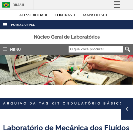
BRASIL
Simplifique!
ACESSIBILIDADE
CONTRASTE
MAPA DO SITE
Comunica BR
PORTAL UFPEL
Participe
ACESSO À INFORMAÇÃO
Núcleo Geral de Laboratórios
Acesso à informação
AUDITORIA
MENU
Legislação
COBALTO
Canais
CONCURSOS
EDITAIS
INTERNACIONAL
OUVIDORIA
ARQUIVO DA TAG KIT ONDULATÓRIO BÁSICO
PORTARIAS
TELEFONES
Laboratório de Mecânica dos Fluídos