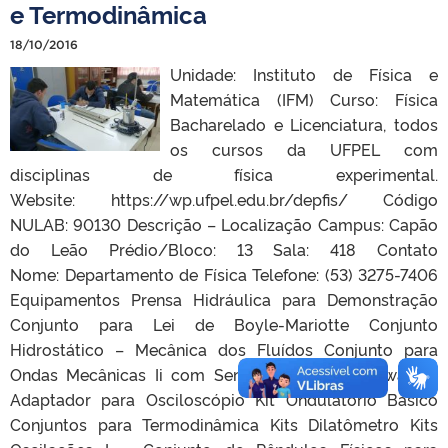
e Termodinâmica
18/10/2016
Unidade: Instituto de Física e
Matemática (IFM) Curso: Física
Bacharelado e Licenciatura, todos
os cursos da UFPEL com
disciplinas de física experimental.
Website: https://wp.ufpel.edu.br/depfis/ Código
NULAB: 90130 Descrição – Localização Campus: Capão
do Leão Prédio/Bloco: 13 Sala: 418 Contato
Nome: Departamento de Física Telefone: (53) 3275-7406
Equipamentos Prensa Hidráulica para Demonstração
Conjunto para Lei de Boyle-Mariotte Conjunto
Hidrostático – Mecânica dos Fluídos Conjunto para
Ondas Mecânicas Ii com Sensor Acústico, Software e
Adaptador para Osciloscópio Kit Ondulatório Básico
Conjuntos para Termodinâmica Kits Dilatômetro Kits