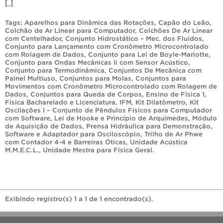
[…]
Tags:
Aparelhos para Dinâmica das Rotações
,
Capão do Leão
,
Colchão de Ar Linear para Computador
,
Colchões De Ar Linear
com Centelhador
,
Conjunto Hidrostático – Mec. dos Fluídos
,
Conjunto para Lançamento com Cronômetro Microcontrolado
com Rolagem de Dados
,
Conjunto para Lei de Boyle-Mariotte
,
Conjunto para Ondas Mecânicas Ii com Sensor Acústico
,
Conjunto para Termodinâmica
,
Conjuntos De Mecânica com
Painel Multiuso
,
Conjuntos para Molas
,
Conjuntos para
Movimentos com Cronômetro Microcontrolado com Rolagem de
Dados
,
Conjuntos para Queda de Corpos
,
Ensino de Física 1
,
Física Bacharelado e Licenciatura
,
IFM
,
Kit Dilatômetro
,
Kit
Oscilações I – Conjunto de Pêndulos Físicos para Computador
com Software
,
Lei de Hooke e Princípio de Arquimedes
,
Módulo
de Aquisição de Dados
,
Prensa Hidráulica para Demonstração
,
Software e Adaptador para Osciloscópio
,
Trilho de Ar Phwe
com Contador 4-4 e Barreiras Óticas
,
Unidade Acústica
M.M.E.C.L.
,
Unidade Mestra para Física Geral
.
Exibindo registro(s) 1 a 1 de 1 encontrado(s).