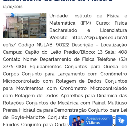
18/10/2016
Unidade: Instituto de Física e
Matemática (IFM) Curso: Física
Bacharelado e Licenciatura
Website: https://wp.ufpel.edu.br/d
epfis/ Código NULAB: 90122 Descrição – Localização
Campus: Capão do Leão Prédio/Bloco: 13 Sala: 408
Contato Nome: Departamento de Física Telefone: (53)
3275-7406 Equipamentos Conjuntos para Queda de
Corpos Conjunto para Lançamento com Cronômetro
Microcontrolado com Rolagem de Dados Conjuntos
para Movimentos com Cronômetro Microcontrolado
com Rolagem de Dados Aparelhos para Dinâmica das
Rotações Conjuntos de Mecânica com Painel Multiuso
Prensa Hidráulica para Demonstração Conjunto para Lei
de Boyle-Mariotte Conjunto Hidrostático – Mec. dos
Fluídos Conjunto para Ondas Mecânicas Ii com Sensor