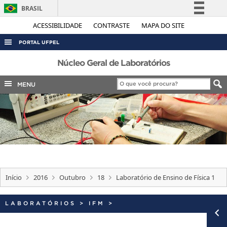
BRASIL
Simplifique!
ACESSIBILIDADE
CONTRASTE
MAPA DO SITE
Comunica BR
PORTAL UFPEL
Participe
ACESSO À INFORMAÇÃO
Núcleo Geral de Laboratórios
Acesso à informação
AUDITORIA
MENU
Legislação
COBALTO
Canais
CONCURSOS
EDITAIS
INTERNACIONAL
OUVIDORIA
Início
2016
Outubro
18
Laboratório de Ensino de Física 1
PORTARIAS
TELEFONES
LABORATÓRIOS
>
IFM
>