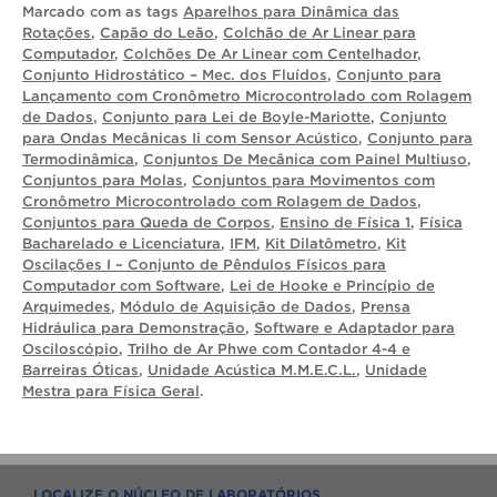
Marcado com as tags
Aparelhos para Dinâmica das
Rotações
,
Capão do Leão
,
Colchão de Ar Linear para
Computador
,
Colchões De Ar Linear com Centelhador
,
Conjunto Hidrostático – Mec. dos Fluídos
,
Conjunto para
Lançamento com Cronômetro Microcontrolado com Rolagem
de Dados
,
Conjunto para Lei de Boyle-Mariotte
,
Conjunto
para Ondas Mecânicas Ii com Sensor Acústico
,
Conjunto para
Termodinâmica
,
Conjuntos De Mecânica com Painel Multiuso
,
Conjuntos para Molas
,
Conjuntos para Movimentos com
Cronômetro Microcontrolado com Rolagem de Dados
,
Conjuntos para Queda de Corpos
,
Ensino de Física 1
,
Física
Bacharelado e Licenciatura
,
IFM
,
Kit Dilatômetro
,
Kit
Oscilações I – Conjunto de Pêndulos Físicos para
Computador com Software
,
Lei de Hooke e Princípio de
Arquimedes
,
Módulo de Aquisição de Dados
,
Prensa
Hidráulica para Demonstração
,
Software e Adaptador para
Osciloscópio
,
Trilho de Ar Phwe com Contador 4-4 e
Barreiras Óticas
,
Unidade Acústica M.M.E.C.L.
,
Unidade
Mestra para Física Geral
.
LOCALIZE O NÚCLEO DE LABORATÓRIOS