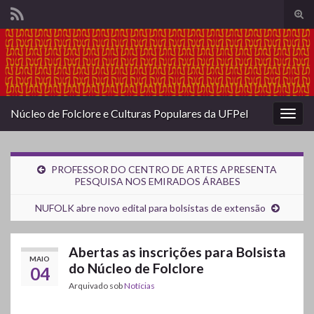
Alte
form
Search for:
de
pesq
Núcleo de Folclore e Culturas Populares da UFPel
Alter
nave
PROFESSOR DO CENTRO DE ARTES APRESENTA
PESQUISA NOS EMIRADOS ÁRABES
NUFOLK abre novo edital para bolsistas de extensão
Abertas as inscrições para Bolsista
MAIO
do Núcleo de Folclore
04
Arquivado sob
Notícias