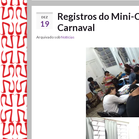
Registros do Mini-
DEZ
19
Carnaval
Arquivado sob
Notícias