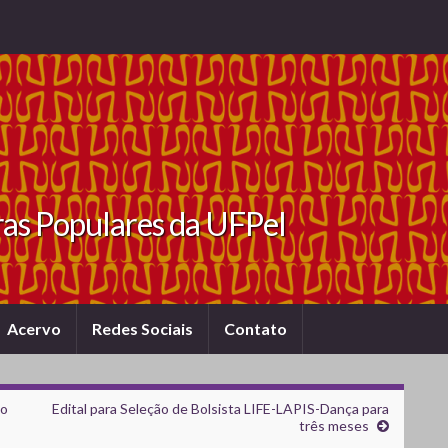
ras Populares da UFPel
Acervo
Redes Sociais
Contato
so
Edital para Seleção de Bolsista LIFE-LAPIS-Dança para
três meses