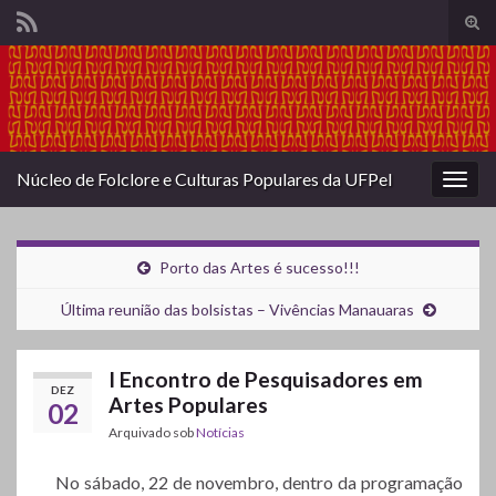
Alte
form
Search for:
de
pesq
Núcleo de Folclore e Culturas Populares da UFPel
Alter
nave
Porto das Artes é sucesso!!!
Última reunião das bolsistas – Vivências Manauaras
I Encontro de Pesquisadores em
DEZ
Artes Populares
02
Arquivado sob
Notícias
No sábado, 22 de novembro, dentro da programação