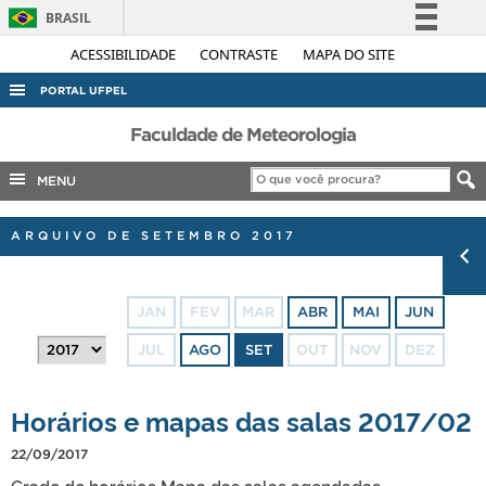
BRASIL
Simplifique!
ACESSIBILIDADE
CONTRASTE
MAPA DO SITE
Comunica BR
PORTAL UFPEL
Participe
ACESSO À INFORMAÇÃO
Faculdade de Meteorologia
Acesso à informação
AUDITORIA
MENU
Legislação
COBALTO
Canais
ARQUIVO DE SETEMBRO 2017
CONCURSOS
EDITAIS
JAN
FEV
MAR
ABR
MAI
JUN
INTERNACIONAL
JUL
AGO
SET
OUT
NOV
DEZ
OUVIDORIA
PORTARIAS
Horários e mapas das salas 2017/02
TELEFONES
22/09/2017
Grade de horários Mapa das salas agendadas