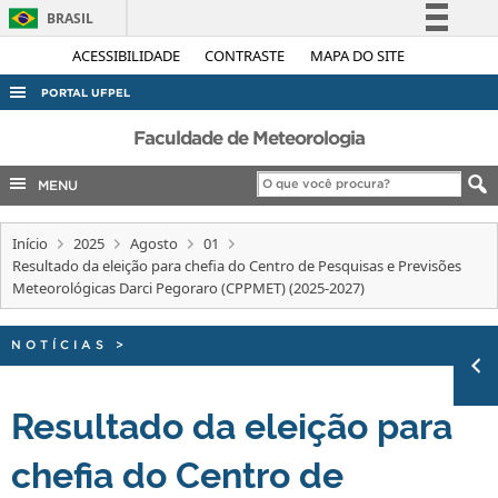
BRASIL
Simplifique!
ACESSIBILIDADE
CONTRASTE
MAPA DO SITE
Comunica BR
PORTAL UFPEL
Participe
ACESSO À INFORMAÇÃO
Faculdade de Meteorologia
Acesso à informação
AUDITORIA
MENU
Legislação
COBALTO
Canais
Início
2025
Agosto
01
CONCURSOS
Resultado da eleição para chefia do Centro de Pesquisas e Previsões
EDITAIS
Meteorológicas Darci Pegoraro (CPPMET) (2025-2027)
INTERNACIONAL
NOTÍCIAS
>
OUVIDORIA
PORTARIAS
Resultado da eleição para
TELEFONES
chefia do Centro de