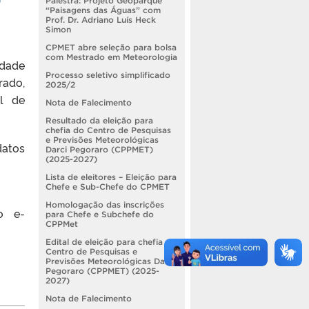
Palestra: Projeto Geoparque
“Paisagens das Águas” com
Prof. Dr. Adriano Luís Heck
Simon
CPMET abre seleção para bolsa
com Mestrado em Meteorologia
idade
Processo seletivo simplificado
rado,
2025/2
al de
Nota de Falecimento
Resultado da eleição para
chefia do Centro de Pesquisas
e Previsões Meteorológicas
datos
Darci Pegoraro (CPPMET)
(2025-2027)
Lista de eleitores – Eleição para
Chefe e Sub-Chefe do CPMET
Homologação das inscrições
o e-
para Chefe e Subchefe do
CPPMet
Edital de eleição para chefia do
Centro de Pesquisas e
Previsões Meteorológicas Darci
Pegoraro (CPPMET) (2025-
2027)
Nota de Falecimento