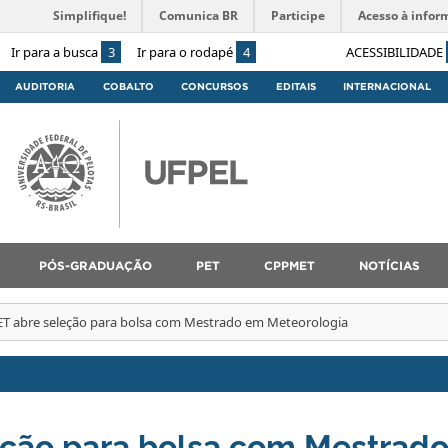
Simplifique!
Comunica BR
Participe
Acesso à infor
Ir para a busca
3
Ir para o rodapé
4
ACESSIBILIDADE
AUDITORIA
COBALTO
CONCURSOS
EDITAIS
INTERNACIONAL
PÓS-GRADUAÇÃO
PET
CPPMET
NOTÍCIAS
T abre seleção para bolsa com Mestrado em Meteorologia
ção para bolsa com Mestrad