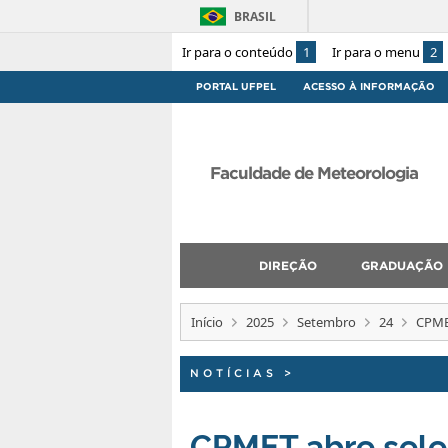
BRASIL
Ir para o conteúdo
1
Ir para o menu
2
PORTAL UFPEL
ACESSO À INFORMAÇÃO
Faculdade de Meteorologia
DIREÇÃO
GRADUAÇÃO
Início
2025
Setembro
24
CPME
NOTÍCIAS
>
CPMET abre sele