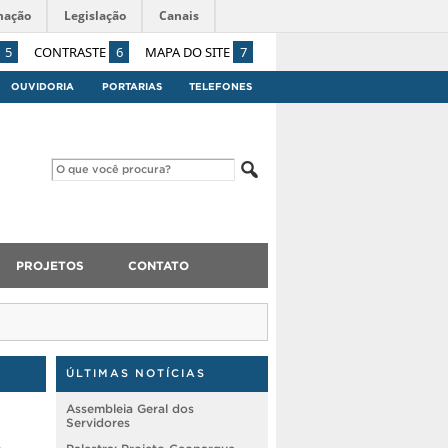
mação
Legislação
Canais
5
CONTRASTE
6
MAPA DO SITE
7
OUVIDORIA
PORTARIAS
TELEFONES
PROJETOS
CONTATO
ÚLTIMAS NOTÍCIAS
Assembleia Geral dos
Servidores
o