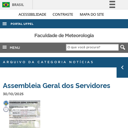
BRASIL
Simplifique!
ACESSIBILIDADE
CONTRASTE
MAPA DO SITE
Comunica BR
PORTAL UFPEL
Participe
ACESSO À INFORMAÇÃO
Faculdade de Meteorologia
Acesso à informação
AUDITORIA
MENU
Legislação
COBALTO
Canais
ARQUIVO DA CATEGORIA NOTÍCIAS
CONCURSOS
EDITAIS
Assembleia Geral dos Servidores
INTERNACIONAL
OUVIDORIA
30/10/2025
PORTARIAS
TELEFONES