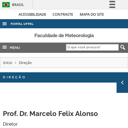
BRASIL
Simplifique!
ACESSIBILIDADE
CONTRASTE
MAPA DO SITE
Comunica BR
PORTAL UFPEL
Participe
ACESSO À INFORMAÇÃO
Faculdade de Meteorologia
Acesso à informação
AUDITORIA
MENU
Legislação
COBALTO
Canais
Início
Direção
CONCURSOS
EDITAIS
DIREÇÃO
INTERNACIONAL
OUVIDORIA
PORTARIAS
Prof. Dr. Marcelo Felix Alonso
TELEFONES
Diretor