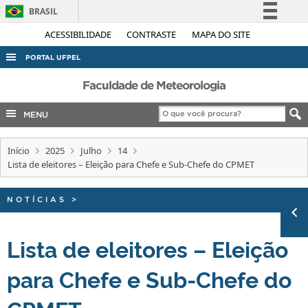
BRASIL
Simplifique!
ACESSIBILIDADE
CONTRASTE
MAPA DO SITE
Comunica BR
PORTAL UFPEL
Participe
ACESSO À INFORMAÇÃO
Faculdade de Meteorologia
Acesso à informação
AUDITORIA
MENU
Legislação
COBALTO
Canais
Início
2025
Julho
14
CONCURSOS
Lista de eleitores – Eleição para Chefe e Sub-Chefe do CPMET
EDITAIS
INTERNACIONAL
NOTÍCIAS
>
OUVIDORIA
Lista de eleitores – Eleição
PORTARIAS
para Chefe e Sub-Chefe do
TELEFONES