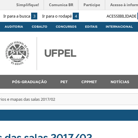
Simplifique!
Comunica BR
Participe
Acesso à infor
Ir para a busca
3
Ir para o rodapé
4
ACESSIBILIDADE
AUDITORIA
COBALTO
CONCURSOS
EDITAIS
INTERNACIONAL
PÓS-GRADUAÇÃO
PET
CPPMET
NOTÍCIAS
ios e mapas das salas 2017/02
s das salas 2017/02