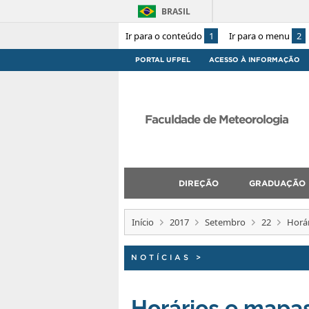
BRASIL
Ir para o conteúdo
1
Ir para o menu
2
PORTAL UFPEL
ACESSO À INFORMAÇÃO
Faculdade de Meteorologia
DIREÇÃO
GRADUAÇÃO
Início
2017
Setembro
22
Horár
NOTÍCIAS
>
Horários e mapa