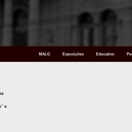
MALG
Exposições
Educativo
Pe
ua
a” e