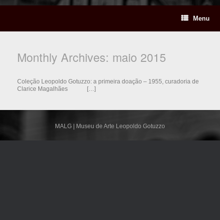
Menu
Monthly Archives:
maio 2015
Coleção Leopoldo Gotuzzo: a primeira doação – 1955, curadoria de
Clarice Magalhães […]
MALG | Museu de Arte Leopoldo Gotuzzo