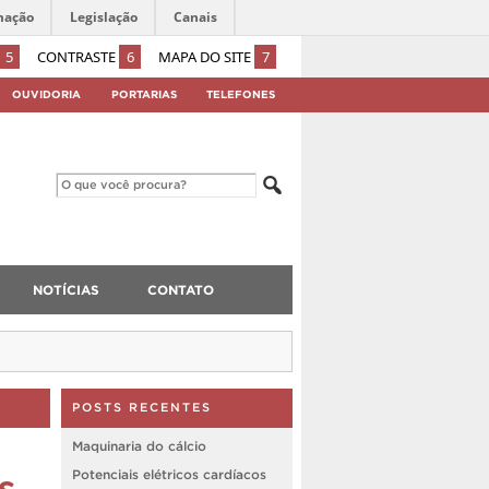
mação
Legislação
Canais
5
CONTRASTE
6
MAPA DO SITE
7
OUVIDORIA
PORTARIAS
TELEFONES
NOTÍCIAS
CONTATO
POSTS RECENTES
Maquinaria do cálcio
s
Potenciais elétricos cardíacos