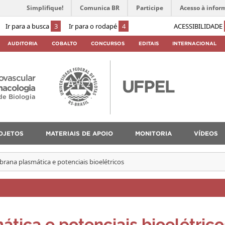
Simplifique!
Comunica BR
Participe
Acesso à infor
Ir para a busca
3
Ir para o rodapé
4
ACESSIBILIDADE
AUDITORIA
COBALTO
CONCURSOS
EDITAIS
INTERNACIONAL
iovascular
macologia
 de Biologia
OJETOS
MATERIAIS DE APOIO
MONITORIA
VÍDEOS
ana plasmática e potenciais bioelétricos
ica e potenciais bioelétrico