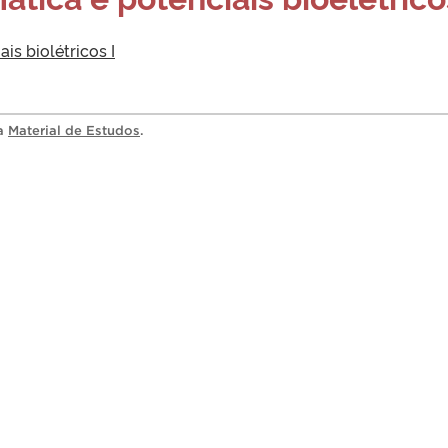
s biolétricos I
ia
Material de Estudos
.