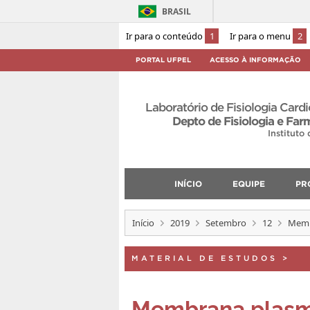
BRASIL
Ir para o conteúdo
1
Ir para o menu
2
PORTAL UFPEL
ACESSO À INFORMAÇÃO
Laboratório de Fisiologia Card
Depto de Fisiologia e Far
Instituto
INÍCIO
EQUIPE
PR
Início
2019
Setembro
12
Membr
MATERIAL DE ESTUDOS
>
Membrana plasmát