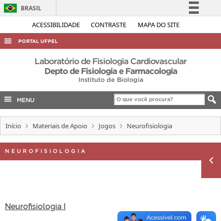
BRASIL
Simplifique!
ACESSIBILIDADE
CONTRASTE
MAPA DO SITE
Comunica BR
PORTAL UFPEL
Participe
ACESSO À INFORMAÇÃO
Laboratório de Fisiologia Cardiovascular
Acesso à informação
Depto de Fisiologia e Farmacologia
AUDITORIA
Instituto de Biologia
Legislação
COBALTO
Canais
MENU
CONCURSOS
Início
Materiais de Apoio
Jogos
Neurofisiologia
EDITAIS
INTERNACIONAL
NEUROFISIOLOGIA
OUVIDORIA
PORTARIAS
TELEFONES
Neurofisiologia I