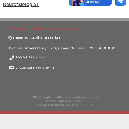
Neurofisiologia II
DEPTO DE FISIOLOGIA E FARMACOLOGIA
CAMPUS CAPÃO DO LEÃO
Campus Universitário, S / N, Capão do Leão - RS, 96160-000
+55 53 3275-7337
clique para ver o e-mail
©2026 Depto de Fisiologia e Farmacologia.
Criado com
WordPress
.
Tema desenvolvido por
SGTIC / UFPel
.