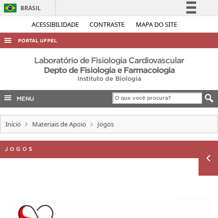
BRASIL
Simplifique!
ACESSIBILIDADE
CONTRASTE
MAPA DO SITE
Comunica BR
PORTAL UFPEL
Participe
ACESSO À INFORMAÇÃO
Laboratório de Fisiologia Cardiovascular
Acesso à informação
Depto de Fisiologia e Farmacologia
AUDITORIA
Instituto de Biologia
Legislação
COBALTO
Canais
MENU
CONCURSOS
Início
Materiais de Apoio
Jogos
EDITAIS
INTERNACIONAL
JOGOS
OUVIDORIA
PORTARIAS
TELEFONES