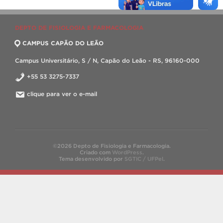
DEPTO DE FISIOLOGIA E FARMACOLOGIA
CAMPUS CAPÃO DO LEÃO
Campus Universitário, S / N, Capão do Leão - RS, 96160-000
+55 53 3275-7337
clique para ver o e-mail
©2026 Depto de Fisiologia e Farmacologia.
Criado com
WordPress
.
Tema desenvolvido por
SGTIC / UFPel
.