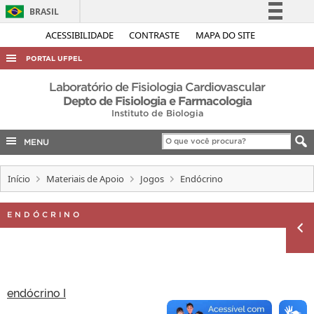
BRASIL
Simplifique!
ACESSIBILIDADE
CONTRASTE
MAPA DO SITE
Comunica BR
PORTAL UFPEL
Participe
ACESSO À INFORMAÇÃO
Laboratório de Fisiologia Cardiovascular
Acesso à informação
Depto de Fisiologia e Farmacologia
AUDITORIA
Instituto de Biologia
Legislação
COBALTO
Canais
MENU
CONCURSOS
Início
Materiais de Apoio
Jogos
Endócrino
EDITAIS
INTERNACIONAL
ENDÓCRINO
OUVIDORIA
PORTARIAS
TELEFONES
endócrino I