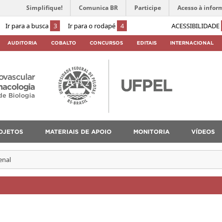
Simplifique!
Comunica BR
Participe
Acesso à infor
Ir para a busca
3
Ir para o rodapé
4
ACESSIBILIDADE
AUDITORIA
COBALTO
CONCURSOS
EDITAIS
INTERNACIONAL
iovascular
macologia
 de Biologia
OJETOS
MATERIAIS DE APOIO
MONITORIA
VÍDEOS
enal