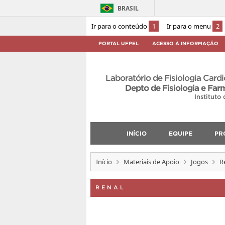
BRASIL
Ir para o conteúdo
1
Ir para o menu
2
PORTAL UFPEL
ACESSO À INFORMAÇÃO
Laboratório de Fisiologia Card
Depto de Fisiologia e Far
Instituto
INÍCIO
EQUIPE
PR
Início
Materiais de Apoio
Jogos
R
RENAL