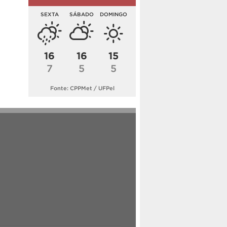
SEXTA
SÁBADO
DOMINGO
16
16
15
7
5
5
Fonte: CPPMet / UFPel