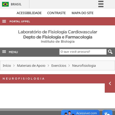
BRASIL
Simplifique!
ACESSIBILIDADE
CONTRASTE
MAPA DO SITE
Comunica BR
PORTAL UFPEL
Participe
ACESSO À INFORMAÇÃO
Laboratório de Fisiologia Cardiovascular
Acesso à informação
Depto de Fisiologia e Farmacologia
AUDITORIA
Instituto de Biologia
Legislação
COBALTO
Canais
MENU
CONCURSOS
Início
Materiais de Apoio
Exercícios
Neurofisiologia
EDITAIS
INTERNACIONAL
NEUROFISIOLOGIA
OUVIDORIA
PORTARIAS
TELEFONES