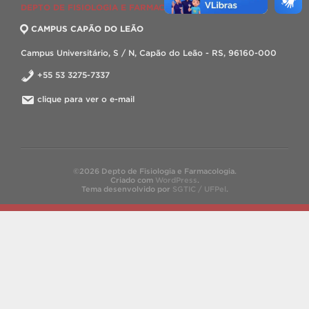
DEPTO DE FISIOLOGIA E FARMACOLOGIA
CAMPUS CAPÃO DO LEÃO
Campus Universitário, S / N, Capão do Leão - RS, 96160-000
+55 53 3275-7337
clique para ver o e-mail
©2026 Depto de Fisiologia e Farmacologia.
Criado com
WordPress
.
Tema desenvolvido por
SGTIC / UFPel
.