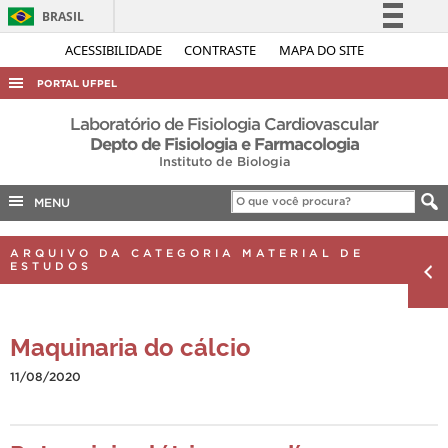
BRASIL
Simplifique!
ACESSIBILIDADE
CONTRASTE
MAPA DO SITE
Comunica BR
PORTAL UFPEL
Participe
ACESSO À INFORMAÇÃO
Laboratório de Fisiologia Cardiovascular
Acesso à informação
Depto de Fisiologia e Farmacologia
AUDITORIA
Instituto de Biologia
Legislação
COBALTO
Canais
MENU
CONCURSOS
ARQUIVO DA CATEGORIA MATERIAL DE
EDITAIS
ESTUDOS
INTERNACIONAL
OUVIDORIA
Maquinaria do cálcio
PORTARIAS
11/08/2020
TELEFONES