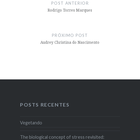
de
POST ANTERIOR
Post
Rodrigo Torres Marques
PRÓXIMO POST
Audrey Christina do Nascimento
POSTS RECENTES
Vegetando
The biological concept of stress revisited: