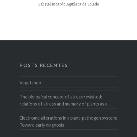
Gabriel Ricardo Aguilera de Toledo
POSTS RECENTES
Vegetando
The biological concept of stress revisited:
relations of stress and memory of plants as a
matter of space–time
Electrome alterations in a plant-pathogen system:
Toward early diagnosis