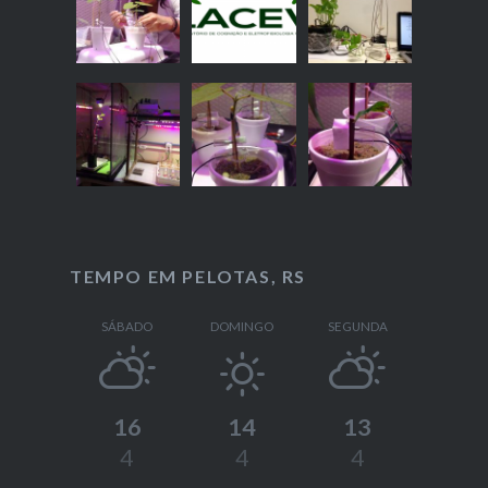
TEMPO EM PELOTAS, RS
SÁBADO
DOMINGO
SEGUNDA
16
14
13
4
4
4