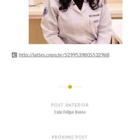
http://lattes.cnpq.br/5299539805532968
Navegação
de
POST ANTERIOR
Post
Luis Felipe Basso
PRÓXIMO POST