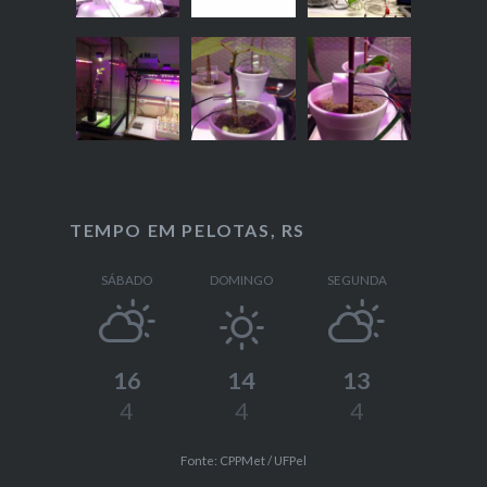
TEMPO EM PELOTAS, RS
SÁBADO
DOMINGO
SEGUNDA
16
14
13
4
4
4
Fonte: CPPMet / UFPel