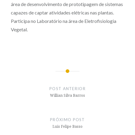
área de desenvolvimento de prototipagem de sistemas
capazes de captar atividades elétricas nas plantas.
Participa no Laboratório na área de Eletrofisiologia
Vegetal.
Navegação
de
POST ANTERIOR
Post
Willian Silva Barros
PRÓXIMO POST
Luis Felipe Basso