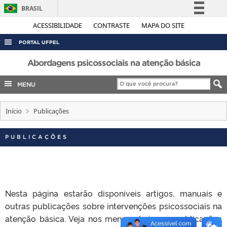
BRASIL
Simplifique!
ACESSIBILIDADE
CONTRASTE
MAPA DO SITE
Comunica BR
PORTAL UFPEL
Participe
ACESSO À INFORMAÇÃO
Abordagens psicossociais na atenção básica
Acesso à informação
AUDITORIA
MENU
Legislação
COBALTO
Canais
Início
Publicações
CONCURSOS
EDITAIS
PUBLICAÇÕES
INTERNACIONAL
OUVIDORIA
PORTARIAS
Nesta página estarão disponíveis artigos, manuais e
TELEFONES
outras publicações sobre intervenções psicossociais na
atenção básica. Veja nos menus abaixo as publicações