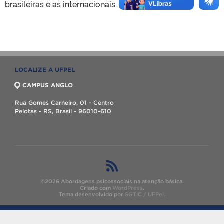
brasileiras e as internacionais.
LOCALIZE A UFPEL
CAMPUS ANGLO
Rua Gomes Carneiro, 01 - Centro
Pelotas - RS, Brasil - 96010-610
©2026 Abordagens psicossociais na atenção básica.
Criado com
WordPress
.
Tema desenvolvido por
SGTIC / UFPel
.