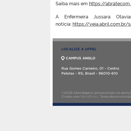
Saiba mais em
https://abratecom.
A Enfermeira Jussara Otav
notícia:
https://veja.abril.com.b
LOCALIZE A UFPEL
CAMPUS ANGLO
Rua Gomes Carneiro, 01 - Centro
Pelotas - RS, Brasil - 96010-610
©2026 Abordagens psicossociais na atençã
Criado com
WordPress
.
Tema desenvolvid