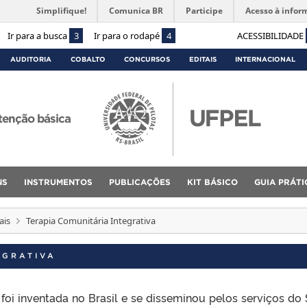
Simplifique!
Comunica BR
Participe
Acesso à infor
Ir para a busca
3
Ir para o rodapé
4
ACESSIBILIDADE
AUDITORIA
COBALTO
CONCURSOS
EDITAIS
INTERNACIONAL
tenção básica
NS
INSTRUMENTOS
PUBLICAÇÕES
KIT BÁSICO
GUIA PRÁTI
ais
Terapia Comunitária Integrativa
EGRATIVA
 foi inventada no Brasil e se disseminou pelos serviços do 