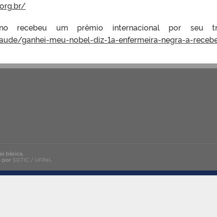
org.br/
iano recebeu um prêmio internacional por seu 
r/saude/ganhei-meu-nobel-diz-1a-enfermeira-negra-a-rece
o básica.
o por
SGTIC / UFPel
.