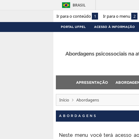
BRASIL
Ir para o conteúdo
1
Ir para o menu
2
PORTAL UFPEL
ACESSO À INFORMAÇÃO
Abordagens psicossociais na a
APRESENTAÇÃO
ABORDAGE
Início
Abordagens
ABORDAGENS
Neste menu você terá acesso aos