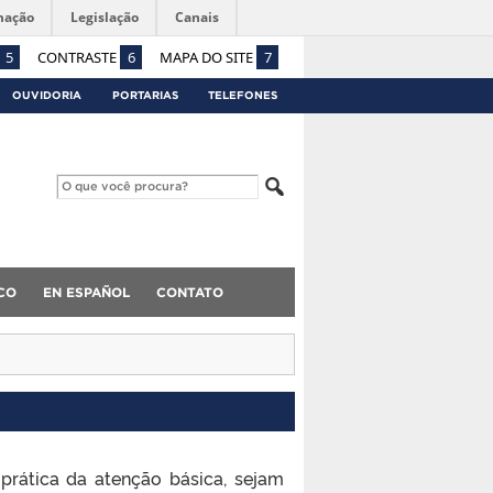
mação
Legislação
Canais
5
CONTRASTE
6
MAPA DO SITE
7
OUVIDORIA
PORTARIAS
TELEFONES
CO
EN ESPAÑOL
CONTATO
prática da atenção básica, sejam