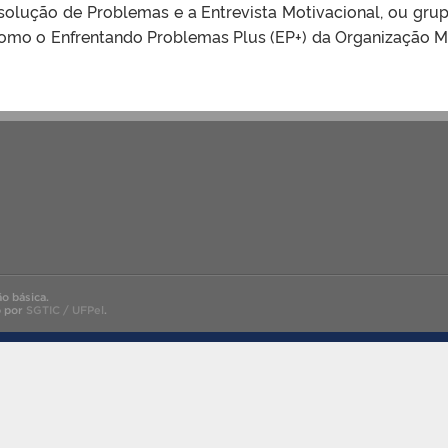
esolução de Problemas e a Entrevista Motivacional, ou gru
 como o Enfrentando Problemas Plus (EP+) da Organização M
o básica.
o por
SGTIC / UFPel
.