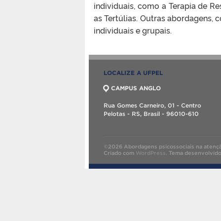
individuais, como a Terapia de R
as Tertúlias. Outras abordagens,
individuais e grupais.
LOCALIZE A UFPEL
CAMPUS ANGLO
Rua Gomes Carneiro, 01 - Centro
Pelotas - RS, Brasil - 96010-610
©2026 Abordagens psicossociais na atençã
Criado com
WordPress
.
Tema desenvolvid