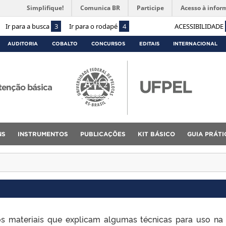
Simplifique!
Comunica BR
Participe
Acesso à infor
Ir para a busca
3
Ir para o rodapé
4
ACESSIBILIDADE
AUDITORIA
COBALTO
CONCURSOS
EDITAIS
INTERNACIONAL
tenção básica
NS
INSTRUMENTOS
PUBLICAÇÕES
KIT BÁSICO
GUIA PRÁTI
 materiais que explicam algumas técnicas para uso na 