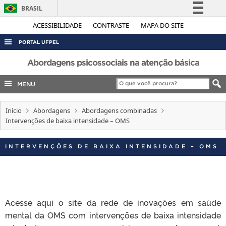
BRASIL
Simplifique!
ACESSIBILIDADE
CONTRASTE
MAPA DO SITE
Comunica BR
PORTAL UFPEL
Participe
ACESSO À INFORMAÇÃO
Abordagens psicossociais na atenção básica
Acesso à informação
AUDITORIA
MENU
Legislação
COBALTO
Canais
Início
Abordagens
Abordagens combinadas
CONCURSOS
Intervenções de baixa intensidade – OMS
EDITAIS
INTERNACIONAL
INTERVENÇÕES DE BAIXA INTENSIDADE – OMS
OUVIDORIA
PORTARIAS
TELEFONES
Acesse aqui o site da rede de inovações em saúde
mental da OMS com intervenções de baixa intensidade