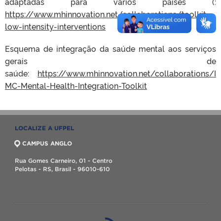
adaptadas para vários pa´íses (:
https://www.mhinnovation.net/collaborations/toolkit-
low-intensity-interventions
Esquema de integração da saúde mental aos serviços
gerais de
saúde:
https://www.mhinnovation.net/collaborations/I
MC-Mental-Health-Integration-Toolkit
LOCALIZE A UFPEL
CAMPUS ANGLO
Rua Gomes Carneiro, 01 - Centro
Pelotas - RS, Brasil - 96010-610