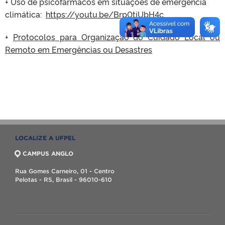
+ Uso de psicofármacos em situações de emergência
climática:
https://youtu.be/Brp0tjUbH4c
+
Protocolos para Organização do Cuidado Local ou
Remoto em Emergências ou Desastres
LOCALIZE A UFPEL
CAMPUS ANGLO
Rua Gomes Carneiro, 01 - Centro
Pelotas - RS, Brasil - 96010-610