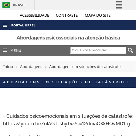
BRASIL
Simplifique!
ACESSIBILIDADE
CONTRASTE
MAPA DO SITE
Comunica BR
PORTAL UFPEL
Participe
ACESSO À INFORMAÇÃO
Abordagens psicossociais na atenção básica
Acesso à informação
AUDITORIA
MENU
Legislação
COBALTO
Canais
Início
Abordagens
Abordagens em situações de catástrofe
CONCURSOS
EDITAIS
ABORDAGENS EM SITUAÇÕES DE CATÁSTROFE
INTERNACIONAL
OUVIDORIA
PORTARIAS
+ Cuidados psicoemocionais em situações de catástrofe:
TELEFONES
https://youtu.be/nfAGT-shyTw?si=12duiaQWHQvM01rg