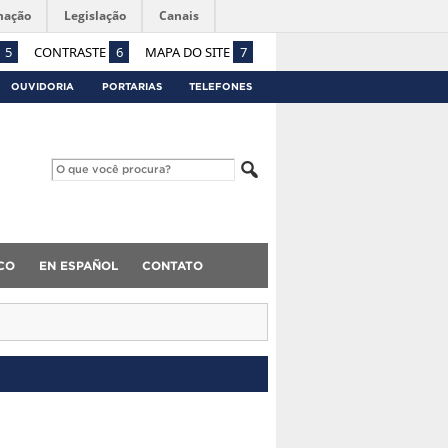
mação
Legislação
Canais
5
CONTRASTE
6
MAPA DO SITE
7
OUVIDORIA
PORTARIAS
TELEFONES
CO
EN ESPAÑOL
CONTATO