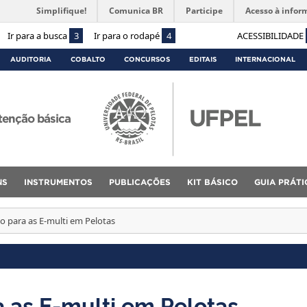
Simplifique!
Comunica BR
Participe
Acesso à infor
Ir para a busca
3
Ir para o rodapé
4
ACESSIBILIDADE
AUDITORIA
COBALTO
CONCURSOS
EDITAIS
INTERNACIONAL
tenção básica
NS
INSTRUMENTOS
PUBLICAÇÕES
KIT BÁSICO
GUIA PRÁTI
o para as E-multi em Pelotas
 as E-multi em Pelotas