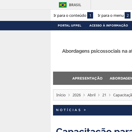
BRASIL
Ir para o conteúdo
1
Ir para o menu
2
PORTAL UFPEL
ACESSO À INFORMAÇÃO
Abordagens psicossociais na a
APRESENTAÇÃO
ABORDAGE
Início
2026
Abril
21
Capacitaçã
NOTÍCIAS
>
Capacitação para